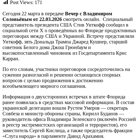
Post Views:
171
Сегодня 22 марта в передаче
Вечер с Владимиром
Соловьёвым от 22.03.2026
смотреть онлайн. Специальный
представитель президента США Стив Уиткофф сообщил в
социальной сети X о проведённых во Флориде продуктивных
переговорах между США и Украиной. Встречу представляли
Уиткофф, зять Дональда Трампа Джаред Кушнер, старший
советник Белого дома Джош Грюнбаум и
высокопоставленный чиновник из Госдепартамента Крис
Карран.
По его словам, участники переговоров сосредоточились на
сужении разногласий и решении остающихся спорных
вопросов с целью продвижения к достижению
всеобъемлющего мирного соглашения.
Информация о двухсторонних встречах в штате Флорида
ранее появилась в средствах массовой информации. В состав
украинской делегации вошли Рустем Умеров — секретарь
Совбеза и министр обороны страны, Кирилл Буданов —
руководитель офиса Владимира Зеленского (включён Россией
в реестр экстремистских организаций и террористов), его
заместитель Сергей Кислица, а также председатель фракции
«Слуга народа» в парламенте Давид Арахамия.