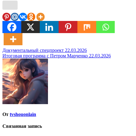
Навигация
Документальный спецпроект 22.03.2026
Итоговая программа с Петром Марченко 22.03.2026
по
записям
От
tvshouonlain
Связанная запись