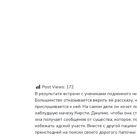
Post Views:
172
В результате встречи с учениками подземного мира, сенобитами, Кирсти попала в психиатрическую больницу.
Большинство отказывается верить её рассказу, 
прислушивается к ней. На самом деле он хочет л
заблудшую мачеху Кирсти, Джулию, чтобы она ста
она получает сообщения от существа, которое, п
избежать адской участи. Вместе с другой пациен
преисподней на поиски своего дорогого папочки.