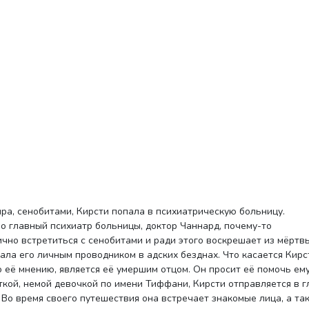
но главный психиатр больницы, доктор Чаннард, почему-то
ично встретиться с сенобитами и ради этого воскрешает из мёртв
ла его личным проводником в адских безднах. Что касается Кирст
о её мнению, является её умершим отцом. Он просит её помочь ем
ткой, немой девочкой по имени Тиффани, Кирсти отправляется в 
 Во время своего путешествия она встречает знакомые лица, а та