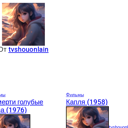
От
tvshouonlain
мы
Фильмы
мерти голубые
Капля (1958)
за (1976)
tvshouonl