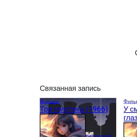
записям
Связанная запись
Фильмы
Филь
Три толстяка (1966)
У с
гла
tvshouonlain