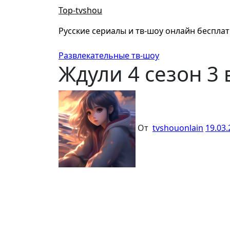
Перейти
Top-tvshou
к
содержанию
Русские сериалы и тв-шоу онлайн беспла
Развлекательные тв-шоу
Ждули 4 сезон 3 
От
tvshouonlain
19.03.