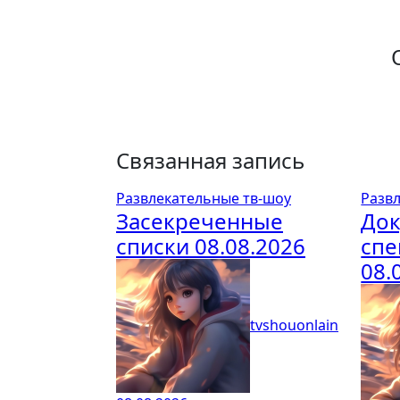
Связанная запись
Развлекательные тв-шоу
Разв
Засекреченные
До
списки 08.08.2026
спе
08.
tvshouonlain