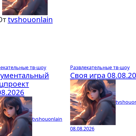
От
tvshouonlain
лекательные тв-шоу
Развлекательные тв-шоу
кументальный
Своя игра 08.08.2
цпроект
08.2026
tvshouon
tvshouonlain
08.08.2026