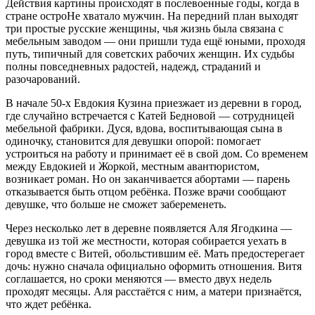
Действия картины происходят в послевоенные годы, когда в
стране остроНе хватало мужчин. На передний план выходят
три простые русские женщины, чья жизнь была связана с
мебельным заводом — они пришли туда ещё юными, проходя
путь, типичный для советских рабочих женщин. Их судьбы
полны повседневных радостей, надежд, страданий и
разочарований.
В начале 50-х Евдокия Кузина приезжает из деревни в город,
где случайно встречается с Катей Бедновой — сотрудницей
мебельной фабрики. Дуся, вдова, воспитывающая сына в
одиночку, становится для девушки опорой: помогает
устроиться на работу и принимает её в свой дом. Со временем
между Евдокией и Жоркой, местным авантюристом,
возникает роман. Но он заканчивается абортами — парень
отказывается быть отцом ребёнка. Позже врачи сообщают
девушке, что больше не сможет забеременеть.
Через несколько лет в деревне появляется Аля Ягодкина —
девушка из той же местности, которая собирается уехать в
город вместе с Витей, обольстившим её. Мать предостерегает
дочь: нужно сначала официально оформить отношения. Витя
соглашается, но сроки меняются — вместо двух недель
проходят месяцы. Аля расстаётся с ним, а матери признаётся,
что ждет ребёнка.