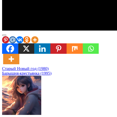
Навигация
Старый Новый год (1980)
Барышня-крестьянка (1995)
по
записям