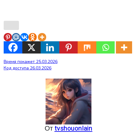
Навигация
Время покажет 25.03.2026
Код доступа 26.03.2026
по
записям
От
tvshouonlain